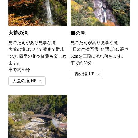
大荒の滝
轟の滝
見ごたえがあり見事な滝
見ごたえがあり見事な滝
大荒の滝は歩いて滝まで散歩
｢日本の滝百選｣に選ばれ､高さ
でき､四季の花や紅葉も楽しめ
82mを三段に流れ落ちます｡
ます｡
車で約50分
車で約50分
轟の滝 HP
大荒の滝 HP