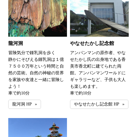
龍河洞
やなせたかし記念館
冒険気分で鍾乳洞を歩く
アンパンマンの原作者、やな
静かにそびえる鍾乳洞は１億
せたかし氏の出身地である香
７５００万年という時間と自
美市香北町に建てられた両
然の芸術。自然の神秘の世界
館。アンパンマンワールドに
を家族や友達と一緒に冒険し
ギャラリーなど、子供も大人
よう！
も楽しめます。
車で約10分
車で約10分
龍河洞 HP
やなせたかし記念館 HP