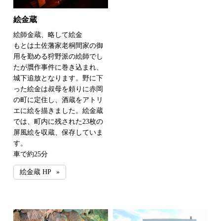
絵金蔵
絵師金蔵、略して絵金
もとは土佐藩家老桐間家の御
用を勤める狩野派の絵師でし
たが贋作事件に巻き込まれ、
城下追放となります。野に下
った絵金は叔母を頼りに赤岡
の町に定住し、酒蔵をアトリ
エに絵を描きました。絵金蔵
では、町内に残された23枚の
屏風絵を収蔵、保存していま
す。
車で約25分
絵金蔵 HP