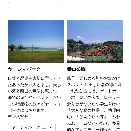
ヤ・シィパーク
秦山公園
自然と歴史を大切に守ってき
親子で楽しめる無料お出かけ
たあったかい人とまち。美し
スポット！ 美しい森の緑に囲
い海と南国の気候に恵まれ、
まれた公園には、ゲートボー
海での遊びやイベント、おい
ル場、憩いの広場、ローラー
しい特産物の数々がヤ・シィ
滑り台がついた小学生向けの
パークにはあります。
「大きな森の物語」、幼児向
車で約30分
けの「どんぐりの森」、ふわ
ふわドームなどがあり、多目
ヤ・シィパーク HP
的なアメニティー施設として