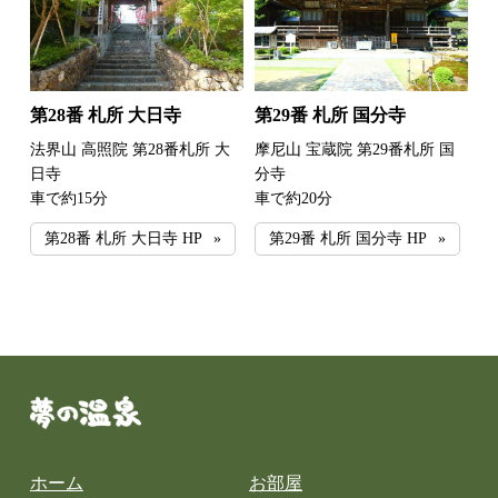
第28番 札所 大日寺
第29番 札所 国分寺
法界山 高照院 第28番札所 大
摩尼山 宝蔵院 第29番札所 国
日寺
分寺
車で約15分
車で約20分
第28番 札所 大日寺 HP
第29番 札所 国分寺 HP
ホーム
お部屋