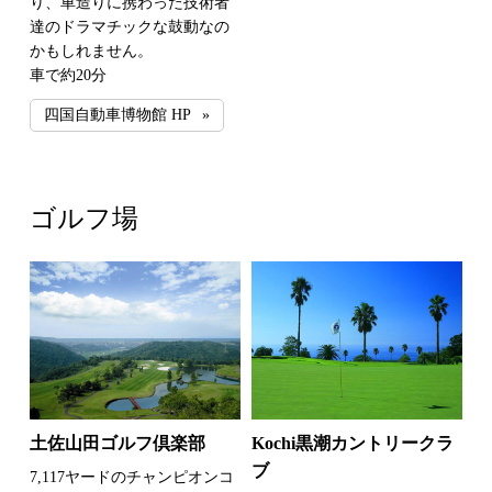
り、車造りに携わった技術者
達のドラマチックな鼓動なの
かもしれません。
車で約20分
四国自動車博物館 HP
ゴルフ場
土佐山田ゴルフ倶楽部
Kochi黒潮カントリークラ
ブ
7,117ヤードのチャンピオンコ