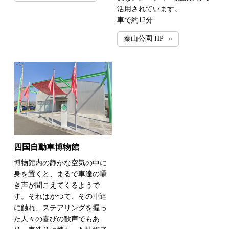
活用されています。
車で約12分
秦山公園 HP
四国自動車博物館
博物館内の静かな空気の中に
身を置くと、まるで車達の囁
き声が聞こえてくるようで
す。それはかつて、その車達
に触れ、ステアリングを握っ
た人々の喜びの歓声でもあ