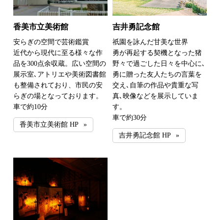
香美市立美術館
吉井勇記念館
安らぎの空間で芸術鑑賞
祇園を詠んだ甘美な世界
近代から現代に至る様々な作
勇が再起する契機となった猪
品を300点余収蔵。広い空間の
野々で過ごした日々を中心に､
展示室､アトリエや美術図書館
勇に贈った友人たちの言葉を
も整備されており、市民の安
交え､自筆の作品や貴重な写
らぎの場となっております。
真､映像などを展示していま
車で約10分
す。
車で約30分
香美市立美術館 HP
吉井勇記念館 HP