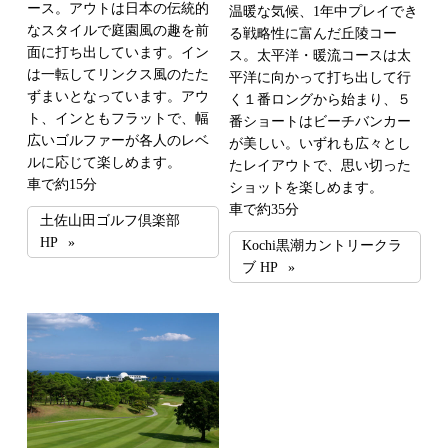
ース。アウトは日本の伝統的
温暖な気候、1年中プレイでき
なスタイルで庭園風の趣を前
る戦略性に富んだ丘陵コー
面に打ち出しています。イン
ス。太平洋・暖流コースは太
は一転してリンクス風のたた
平洋に向かって打ち出して行
ずまいとなっています。アウ
く１番ロングから始まり、５
ト、インともフラットで、幅
番ショートはビーチバンカー
広いゴルファーが各人のレベ
が美しい。いずれも広々とし
ルに応じて楽しめます。
たレイアウトで、思い切った
車で約15分
ショットを楽しめます。
車で約35分
土佐山田ゴルフ倶楽部
HP
Kochi黒潮カントリークラ
ブ HP