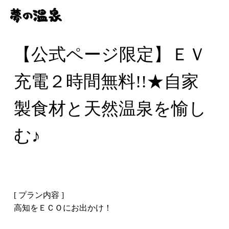
【公式ページ限定】ＥＶ
充電２時間無料!!★自家
製食材と天然温泉を愉し
む♪
[ プラン内容 ]
高知をＥＣＯにお出かけ！