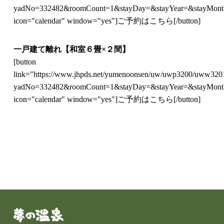
yadNo=332482&roomCount=1&stayDay=&stayYear=&stayMon
icon="calendar" window="yes"]ご予約はこちら[/button]
一戸建て離れ【和室６畳×２間】
[button
link="https://www.jhpds.net/yumenoonsen/uw/uwp3200/uww3201
yadNo=332482&roomCount=1&stayDay=&stayYear=&stayMon
icon="calendar" window="yes"]ご予約はこちら[/button]